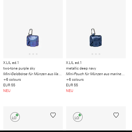
X.LIL ed.1
X.LIL ed.1
two-tone purple sky
metallic deep navy
Mini-Geldbörse für Münzen aus lilablau schimmerndem Waste-Leder
Mini-Pouch für Münzen aus marineblauem Waste-Leder
+6 colours
+6 colours
EUR 55
EUR 55
NEU
NEU