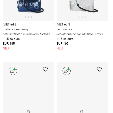
IVIET ed.3
IVIET ed.3
metallic deep navy
rainbow ice
Schultertasche aus blauem Metallic-Leder
Schultertasche aus Metallic-Leder in einem kühlen, irisierenden Farbton.
+15 colours
+15 colours
EUR 195
EUR 195
NEU
NEU