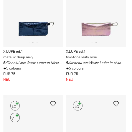
X.LUPE ed.1
X.LUPE ed.1
metallic deep navy
two-tone leafy rose
Brillenetui aus Waste-Leder in Metallic-Nachtblau
Brillenetui aus Waste-Leder in changierenden Rosa- und Grüntönen
+5 colours
+5 colours
EUR 75
EUR 75
NEU
NEU