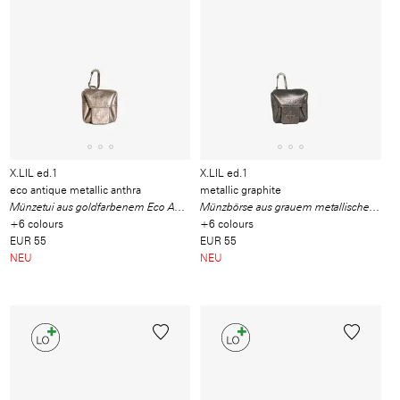
X.LIL ed.1
X.LIL ed.1
eco antique metallic anthra
metallic graphite
Münzetui aus goldfarbenem Eco Antique Metallic-Waste-Leder
Münzbörse aus grauem metallischem Waste-Leder gefertigt
+6 colours
+6 colours
EUR 55
EUR 55
NEU
NEU