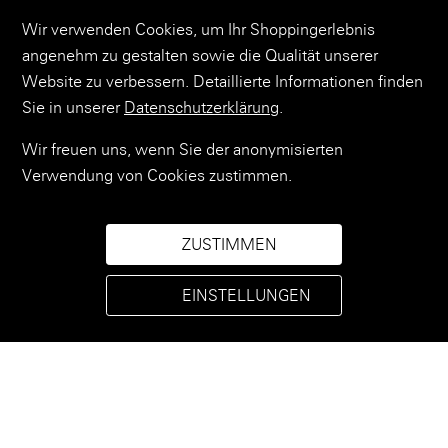
Wir verwenden Cookies, um Ihr Shoppingerlebnis
angenehm zu gestalten sowie die Qualität unserer
Website zu verbessern. Detaillierte Informationen finden
Sie in unserer
Datenschutzerklärung
.
Wir freuen uns, wenn Sie der anonymisierten
Verwendung von Cookies zustimmen.
X.LIL ed.1
X.LIL ed.1
ZUSTIMMEN
metallic rock crystal
metallic bright anthra
Helle platinfarbene Metallic-Waste-Leder-Mini-Pouch
Münzetui aus goldfarbenem Metallic-Waste-Leder
+6 colours
+6 colours
EINSTELLUNGEN
EUR 55
EUR 55
NEU
NEU