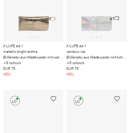
X.LUPE ed.1
X.LUPE ed.1
metallic bright anthra
rainbow ice
Brillenetui aus Waste-Leder mit warm schimmerndem Metallic-Finish
Brillenetui aus Waste-Leder mit kühlem Finish
+5 colours
+5 colours
EUR 75
EUR 75
NEU
NEU